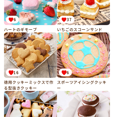
6
37
ハートのギモーブ
いちごのスコーンサンド
16
6
徳用クッキーミックスで作
スポーツアイシングクッキ
る型抜きクッキー
ー