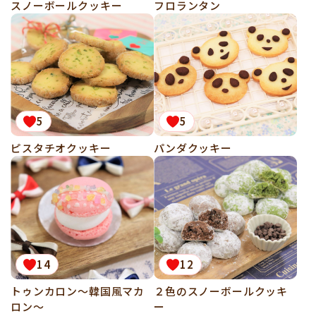
スノーボールクッキー
フロランタン
5
5
ピスタチオクッキー
パンダクッキー
14
12
トゥンカロン～韓国風マカ
２色のスノーボールクッキ
ロン～
ー