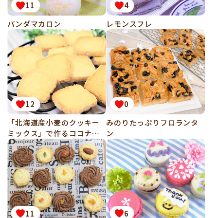
11
4
パンダマカロン
レモンスフレ
12
0
「北海道産小麦のクッキー
みのりたっぷりフロランタ
ミックス」で作るココナッ
ン
ツサブレ
11
6