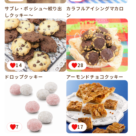
サブレ・ポッシュ～絞り出
カラフルアイシングマカロ
しクッキー～
ン
14
28
ドロップクッキー
アーモンドチョコクッキー
7
17