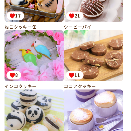
17
21
ねこクッキー缶
ウーピーパイ
8
11
インコクッキー
ココアクッキー