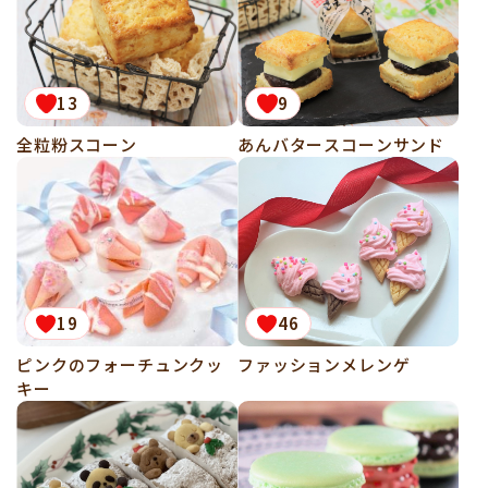
13
9
全粒粉スコーン
あんバタースコーンサンド
19
46
ピンクのフォーチュンクッ
ファッションメレンゲ
キー