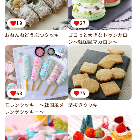
19
27
おねんねどうぶつクッキー
ゴロっと大きなトゥンカロ
ン～韓国風マカロン～
68
75
モレンクッキー～韓国風メ
型抜きクッキー
レンゲクッキー～