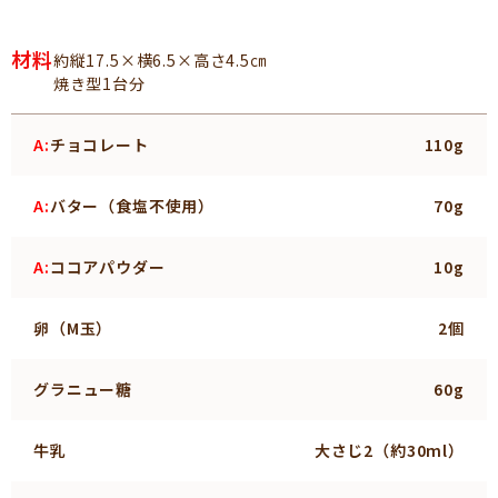
材料
約縦17.5×横6.5×高さ4.5㎝
焼き型1台分
A:
チョコレート
110g
A:
バター（食塩不使用）
70g
A:
ココアパウダー
10g
卵（M玉）
2個
グラニュー糖
60g
牛乳
大さじ2（約30ml）