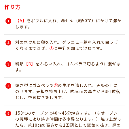
作り方
【A】
をボウルに入れ、湯せん（約50℃）にかけて溶か
します。
別のボウルに卵を入れ、グラニュー糖を入れて白っぽ
くなるまで混ぜ、
➀
と牛乳を加えて混ぜます。
粉類
【B】
をふるい入れ、ゴムベラで切るように混ぜま
す。
焼き型にゴムベラで
③
の生地を流し入れ、天板の上に
のせます。天板を持ち上げ、約5cmの高さから3回位落
とし、空気抜きをします。
150℃のオーブンで40～45分焼きます。（※オーブン
の機種により焼き時間は多少異なります。）焼き上がっ
たら、約10㎝の高さから1回落として空気を抜き、網の