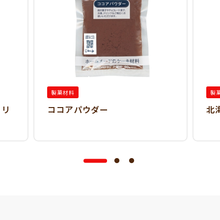
製菓材料
製
フリ
ココアパウダー
北