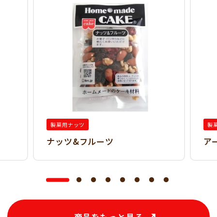
製菓用ナッツ
製
ナッツ&フルーツ
ア
商品をもっと見る