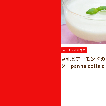
ムース・ババロア
りムース
豆乳とアーモンドの
タ panna cotta d