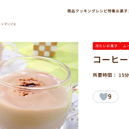
商品
クッキングレシピ
特集
お菓子
ランマンジェ
冷たいお菓子
ム
コーヒー
所要時間： 15
9