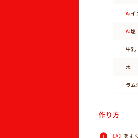
A:
イ
A:
塩
牛乳
水
ラム
作り方
【A】
をよ