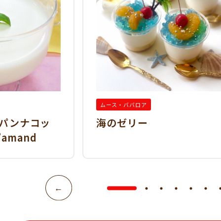
ムース・ババロア
パンナコッ
海のゼリー
’amand