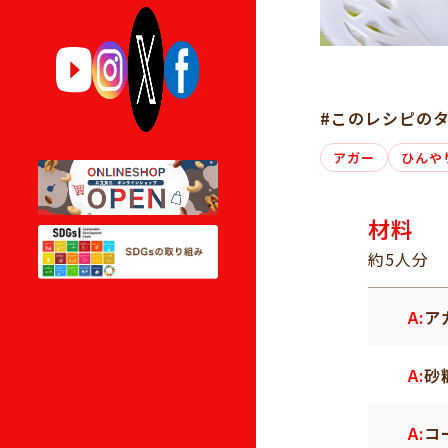
#このレシピの
アガー
ひんや
材料
約5人分
A:
ア
A:
砂
A:
コ