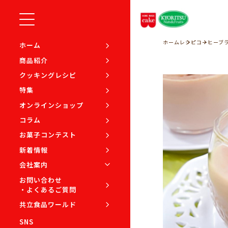
ホーム
レシピ
コーヒーブ
ホーム
商品紹介
クッキングレシピ
特集
オンラインショップ
コラム
お菓子コンテスト
新着情報
会社案内
お問い合わせ
・よくあるご質問
共立食品ワールド
SNS