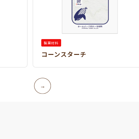
製菓材料
）
コーンスターチ