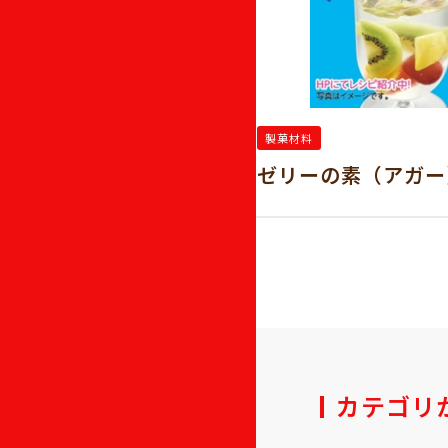
製菓材料
チ
ゼリーの素（アガー
カテゴリ