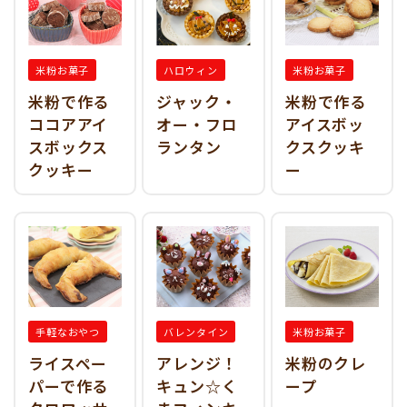
米粉お菓子
ハロウィン
米粉お菓子
米粉で作る
ジャック・
米粉で作る
ココアアイ
オー・フロ
アイスボッ
スボックス
ランタン
クスクッキ
クッキー
ー
手軽なおやつ
バレンタイン
米粉お菓子
ライスペー
アレンジ！
米粉のクレ
パーで作る
キュン☆く
ープ