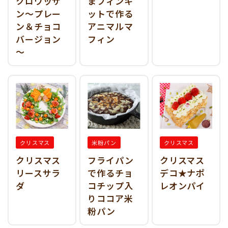
クロワッサ
まフィンキ
ン～プレー
ットで作る
ン＆チョコ
アニマルマ
バージョン
フィン
～
クリスマス
米粉パン
クリスマス
クリスマス
フライパン
クリスマス
リースサラ
で作るチョ
デコ★ナポ
ダ
コチップ入
レオンパイ
りココア米
粉パン