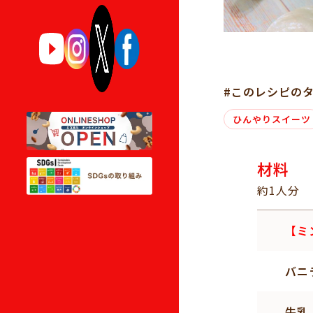
#このレシピの
ひんやりスイーツ
材料
約1人分
【ミ
バニ
牛乳