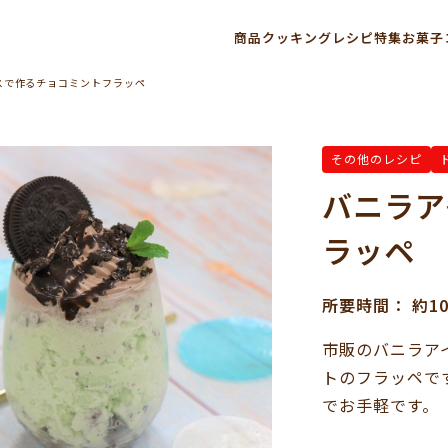
商品
クッキングレシピ
特集
お菓子
スで作るチョコミントフラッペ
その他のレシピ
バニラア
ラッペ
所要時間： 約1
市販のバニラア
トのフラッペで
でお手軽です。