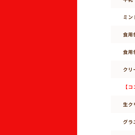
ミン
食用
食用
クリ
【コ
生ク
グラ