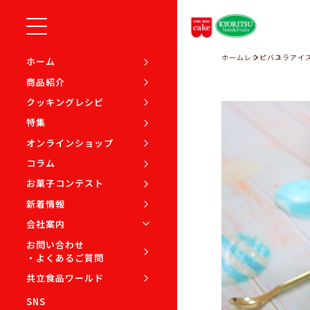
ホーム
レシピ
バニラアイ
ホーム
商品紹介
クッキングレシピ
特集
オンラインショップ
コラム
お菓子コンテスト
新着情報
会社案内
お問い合わせ
・よくあるご質問
共立食品ワールド
SNS