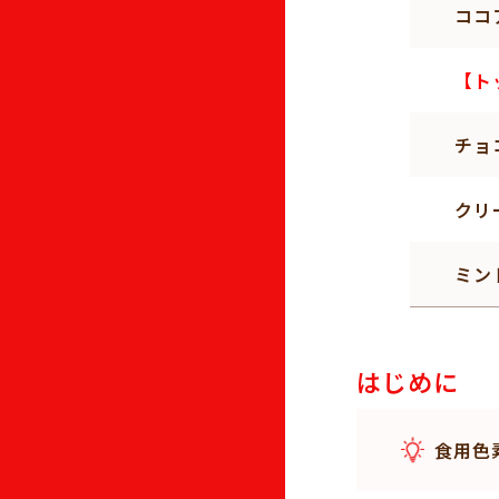
ココ
【ト
チョ
クリ
ミン
はじめに
食用色