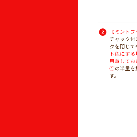
【ミントフ
チャック付
クを閉じて
ト色にする
用意してお
➀
の半量を
す。