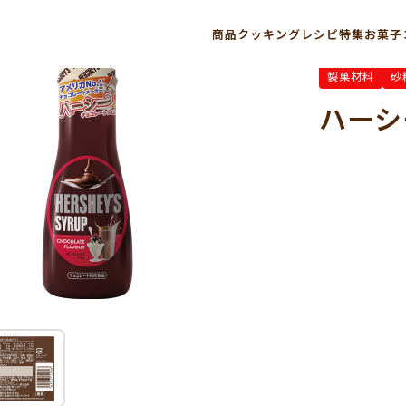
コレートシロップ
商品
クッキングレシピ
特集
お菓子
製菓材料
砂
ハーシ