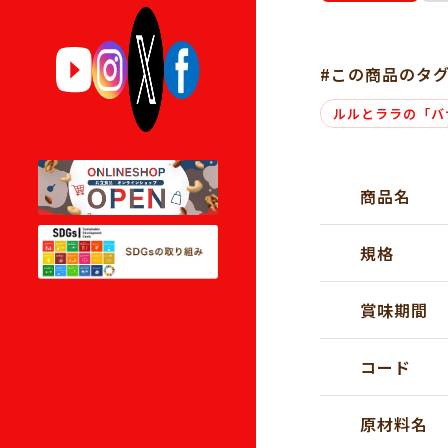
#この商品のタ
ルルとララの「バ
商品名
規格
賞味期間
コード
原材料名