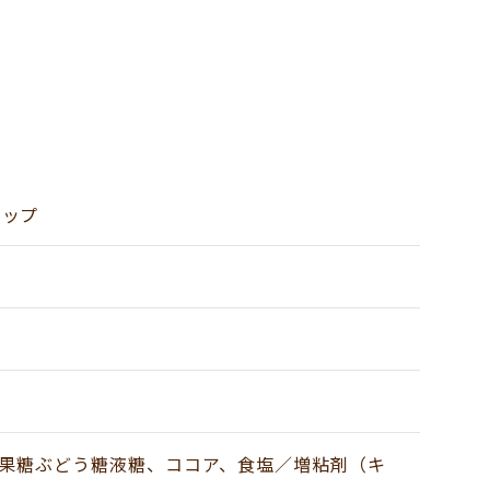
ロップ
、果糖ぶどう糖液糖、ココア、食塩／増粘剤（キ