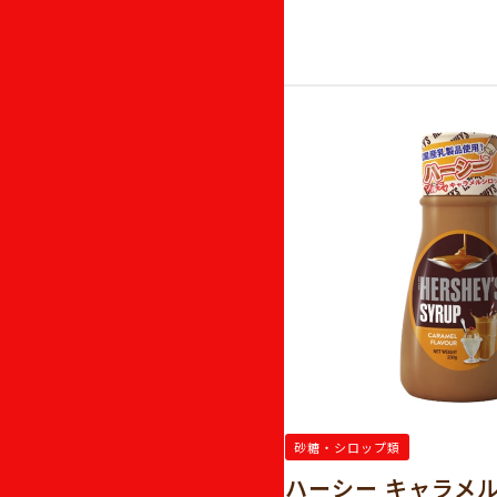
砂糖・シロップ類
ュー糖(微細）
ハーシー キャラメ