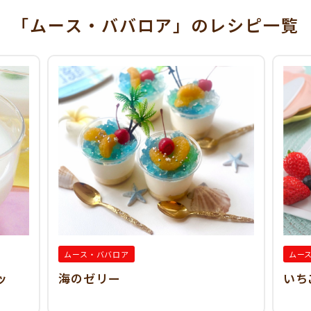
「ムース・ババロア」
のレシピ一覧
ムース・ババロア
ムー
ッ
海のゼリー
いち