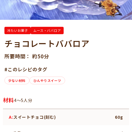
冷たいお菓子
ムース・ババロア
チョコレートババロア
所要時間： 約50分
#このレシピのタグ
少ない材料
ひんやりスイーツ
材料
4～5人分
A:
スイートチョコ(刻む)
60g