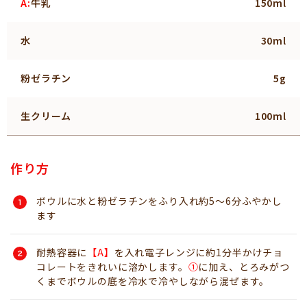
A:
牛乳
150ml
水
30ml
粉ゼラチン
5g
生クリーム
100ml
作り方
ボウルに水と粉ゼラチンをふり入れ約5～6分ふやかし
ます
耐熱容器に
【A】
を入れ電子レンジに約1分半かけチョ
コレートをきれいに溶かします。
➀
に加え、とろみがつ
くまでボウルの底を冷水で冷やしながら混ぜます。