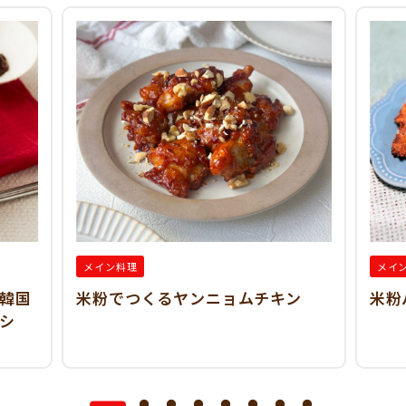
メイン料理
メイ
(韓国
米粉でつくるヤンニョムチキン
米粉
レシ