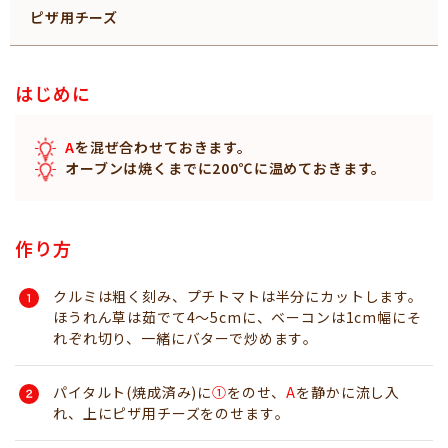
ピザ用チーズ
はじめに
A
を混ぜ合わせておきます。
オーブンは焼くまでに200℃に温めておきます。
作り方
クルミは粗く刻み、プチトマトは半分にカットします。
ほうれん草は茹でて4～5cmに、ベーコンは1cm幅にそ
れぞれ切り、一緒にバターで炒めます｡
パイタルト(焼成済み)に
①
をのせ、
A
を静かに流し入
れ、上にピザ用チーズをのせます｡