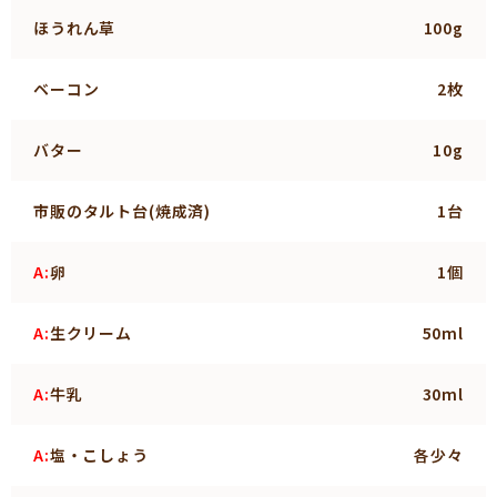
ほうれん草
100g
ベーコン
2枚
バター
10g
市販のタルト台(焼成済)
1台
A:
卵
1個
A:
生クリーム
50ml
A:
牛乳
30ml
A:
塩・こしょう
各少々