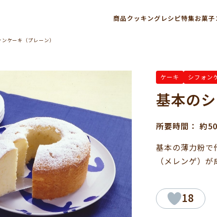
商品
クッキングレシピ
特集
お菓子
ォンケーキ（プレーン）
ケーキ
シフォン
基本のシ
所要時間： 約5
基本の薄力粉で
（メレンゲ）が
18