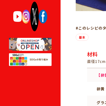
#このレシピの
基本
材料
直径17c
【卵
卵黄
グラ