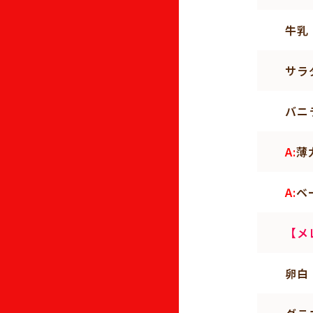
牛乳
サラ
バニ
A:
薄
A:
ベ
【メ
卵白