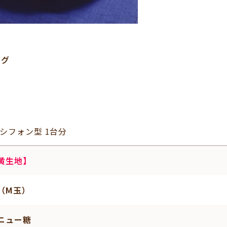
タグ
mシフォン型 1台分
黄生地】
（M玉）
ニュー糖