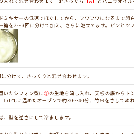
つ入れて混ぜ合わせます。混ざったら
【A】
とバニラオイル
ドミキサーの低速でほぐしてから、フワフワになるまで卵
ー糖を2～3回に分けて加え、さらに泡立てます。ピンとツ
回に分けて、さっくりと混ぜ合わせます。
置いたシフォン型に
③
の生地を流し入れ、天板の底からトン
、170℃に温めたオーブンで約30～40分、竹串をさして
ば、型を逆さにして冷まします。