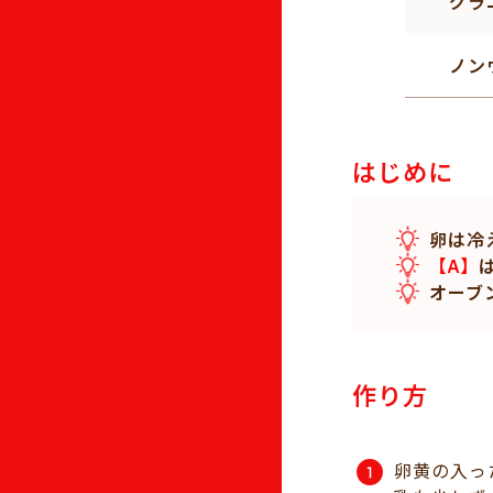
グラ
ノン
はじめに
卵は冷
【A】
オーブ
作り方
卵黄の入っ