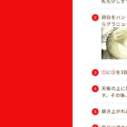
乳も少しず
卵白をハン
らグラニュ
①
に
②
を3
天板の上に
す。その後
焼き上がれ