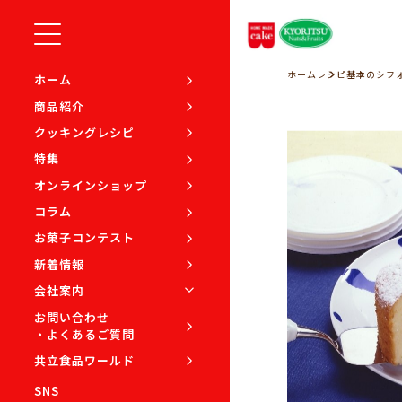
ホーム
レシピ
基本のシフ
ホーム
商品紹介
クッキングレシピ
特集
オンラインショップ
コラム
お菓子コンテスト
新着情報
会社案内
お問い合わせ
・よくあるご質問
共立食品ワールド
SNS