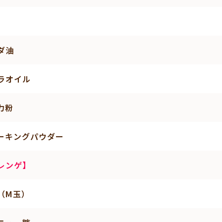
ダ油
ラオイル
力粉
ーキングパウダー
レンゲ】
（M玉）