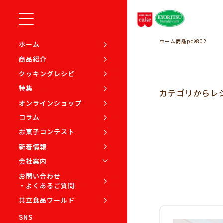
ホーム
商品
pd-802
ホーム
商品紹介
クッキングレシピ
特集
カテゴリから
レ
オンラインショップ
コラム
お菓子コンテスト
新着情報
会社案内
お問い合わせ
・よくあるご質問
共立食品ワールド
SNS