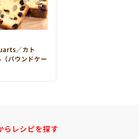
quarts／カト
ル（パウンドケー
からレシピを探す