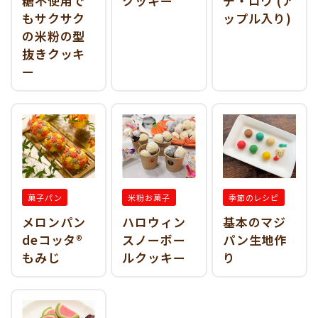
糖不使用で
クッキー
デ・ロワ (ア
もサクサク
ップル入り)
の米粉の型
抜きクッキ
ー
菓子パン
米粉お菓子
季節のレシピ
メロンパン
ハロウィン
基本のマジ
deコッタ®︎
スノーボー
パン生地作
もみじ
ルクッキー
り