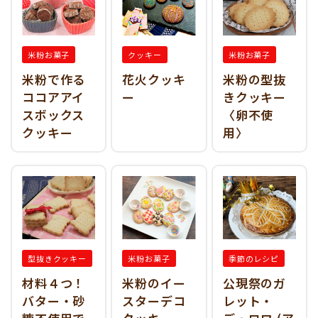
米粉お菓子
クッキー
米粉お菓子
米粉で作る
花火クッキ
米粉の型抜
ココアアイ
ー
きクッキー
スボックス
〈卵不使
クッキー
用〉
型抜きクッキー
米粉お菓子
季節のレシピ
材料４つ！
米粉のイー
公現祭のガ
バター・砂
スターデコ
レット・