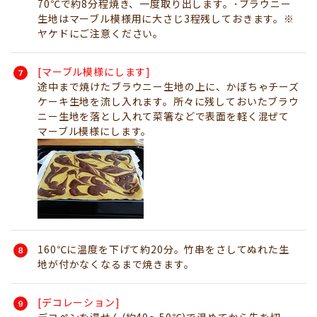
70℃で約8分程焼き、一度取り出します。･ブラウニー
生地はマーブル模様用に大さじ3程残しておきます。※
ヤケドにご注意ください。
[マーブル模様にします]
途中まで焼けたブラウニー生地の上に、かぼちゃチーズ
ケーキ生地を流し入れます。所々に残しておいたブラウ
ニー生地を落とし入れて菜箸などで表面を軽く混ぜて
マーブル模様にします。
160℃に温度を下げて約20分。竹串をさしてぬれた生
地が付かなくなるまで焼きます。
[デコレーション]
デコペンを湯せん(約40～50℃)で温めてから先を切