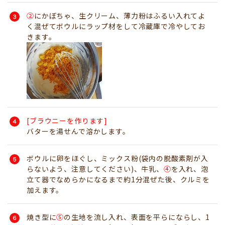
②
にかぼちゃ、生クリーム、薄力粉はふるい入れてよ
く混ぜてボウルにラップ材をして冷蔵庫で冷やしてお
きます。
[ブラウニーを作ります]
バターを湯せんで溶かします。
ボウルに卵をほぐし、ミックス粉(袋内の脱酸素剤が入
らないよう、注意してください)、牛乳、
④
を入れ、泡
立て器でなめらかになるまで約1分混ぜた後、クルミを
加えます。
焼き型に
⑤
の生地を流し入れ、表面を平らにならし、1