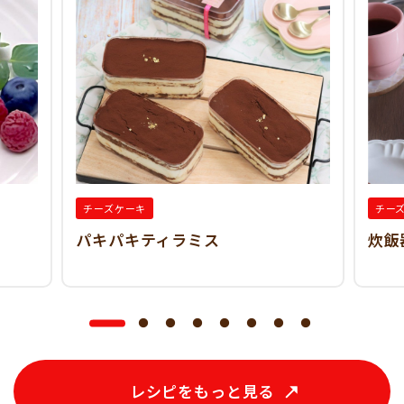
チーズケーキ
チー
パキパキティラミス
炊飯
レシピをもっと見る