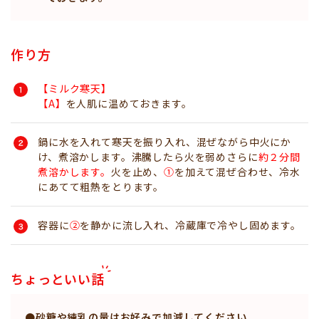
作り方
【ミルク寒天】
【A】
を人肌に温めておきます。
鍋に水を入れて寒天を振り入れ、混ぜながら中火にか
け、煮溶かします。沸騰したら火を弱めさらに
約２分間
煮溶かします。
火を止め、
①
を加えて混ぜ合わせ、冷水
にあてて粗熱をとります。
容器に
②
を静かに流し入れ、冷蔵庫で冷やし固めます。
ちょっといい話
●砂糖や練乳の量はお好みで加減してください。