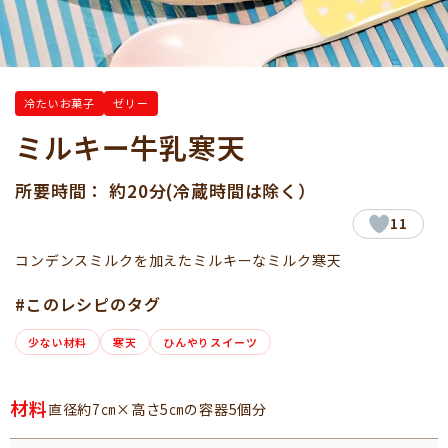
冷たいお菓子
ゼリー
ミルキー牛乳寒天
所要時間： 約20分(冷蔵時間は除く）
11
コンデンスミルクを加えたミルキーなミルク寒天
#このレシピのタグ
少ない材料
寒天
ひんやりスイーツ
材料
直径約7㎝×高さ5㎝の容器5個分