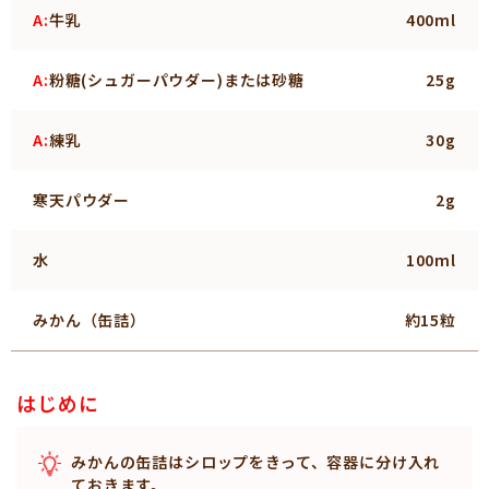
A:
牛乳
400ml
A:
粉糖(シュガーパウダー)または砂糖
25g
A:
練乳
30g
寒天パウダー
2g
水
100ml
みかん（缶詰）
約15粒
はじめに
みかんの缶詰はシロップをきって、容器に分け入れ
ておきます。