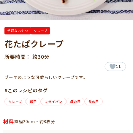
手軽なおやつ
クレープ
花たばクレープ
所要時間： 約30分
11
ブーケのような可愛らしいクレープです。
#このレシピのタグ
クレープ
親子
フライパン
母の日
父の日
材料
直径20cm・約8枚分