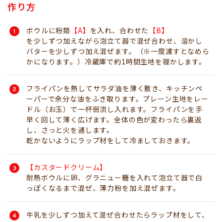
作り方
ボウルに粉類
【
A】
を入れ、合わせた
【B】
を少しずつ加えながら泡立て器で混ぜ合わせ、溶かし
バターを少しずつ加え混ぜます。（※一度濾すとなめら
かになります。）冷蔵庫で約1時間生地を寝かします。
フライパンを熱してサラダ油を薄く敷き、キッチンペ
ーパーで余分な油をふき取ります。プレーン生地をレー
ドル（お玉）で一杯弱流し入れます。フライパンを手
早く回して薄く広げます。全体の色が変わったら裏返
し、さっと火を通します。
乾かないようにラップ材をして冷ましておきます。
【カスタードクリーム】
耐熱ボウルに卵、グラニュー糖を入れて泡立て器で白
っぽくなるまで混ぜ、薄力粉を加え混ぜます。
牛乳を少しずつ加えて混ぜ合わせたらラップ材をして、