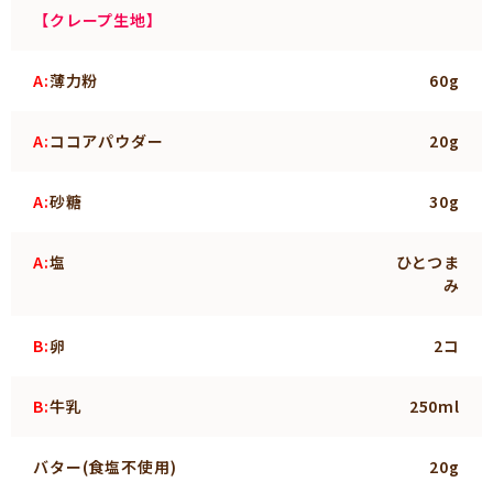
【クレープ生地】
A:
薄力粉
60g
A:
ココアパウダー
20g
A:
砂糖
30g
A:
塩
ひとつま
み
B:
卵
2コ
B:
牛乳
250ml
バター(食塩不使用)
20g