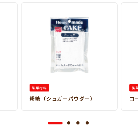
製菓材料
製
粉糖（シュガーパウダー）
コ