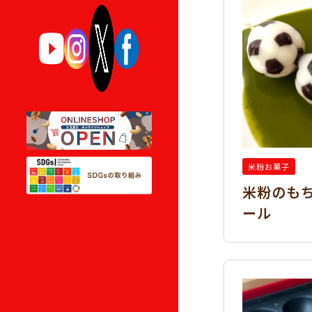
米粉お菓子
米粉のも
ール