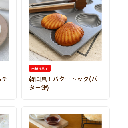
米粉お菓子
ムチ
韓国風！バタートック(バ
ター餅)