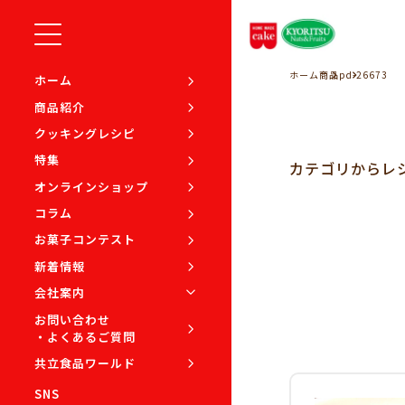
ホーム
商品
pd-26673
ホーム
商品紹介
クッキングレシピ
特集
カテゴリから
レ
オンラインショップ
コラム
お菓子コンテスト
新着情報
会社案内
お問い合わせ
・よくあるご質問
共立食品ワールド
SNS