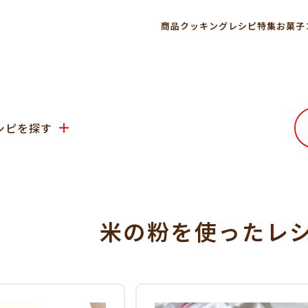
商品
クッキングレシピ
特集
お菓子
シピを探す
米の粉を使った
レ