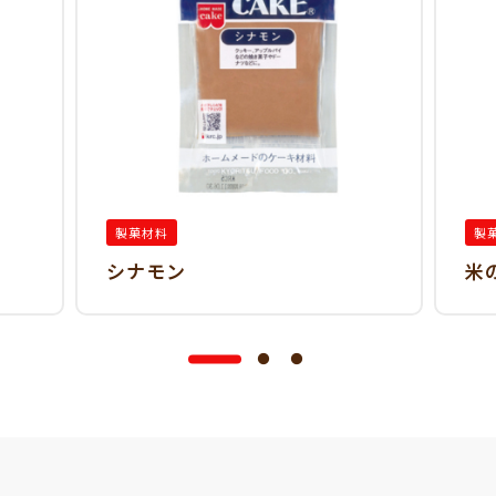
製菓材料
製
シナモン
米