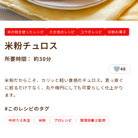
米の粉を使ったレシピ
その他のレシピ
コラボレシピ
米粉お菓子
米粉チュロス
所要時間： 約30分
48
米粉だからこそ、カリッと軽い食感のチュロス。真っ直ぐ
に絞るだけでなく、丸や楕円にしても可愛らしく仕上がり
ます。
#このレシピのタグ
中村りえ先生
米粉
プロレシピ
管理栄養士監修