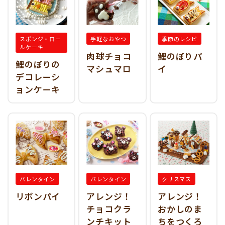
スポンジ・ロー
手軽なおやつ
季節のレシピ
ルケーキ
肉球チョコ
鯉のぼりパ
鯉のぼりの
マシュマロ
イ
デコレーシ
ョンケーキ
バレンタイン
バレンタイン
クリスマス
リボンパイ
アレンジ！
アレンジ！
チョコクラ
おかしのま
ンチキット
ちをつくろ