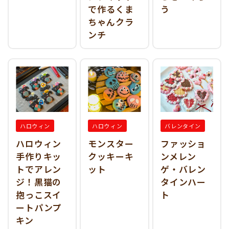
で作るくま
う
ちゃんクラ
ンチ
ハロウィン
ハロウィン
バレンタイン
ハロウィン
モンスター
ファッショ
手作りキッ
クッキーキ
ンメレン
トでアレン
ット
ゲ・バレン
ジ！黒猫の
タインハー
抱っこスイ
ト
ートパンプ
キン