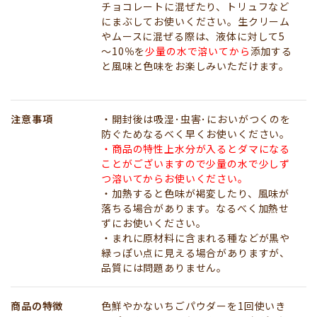
チョコレートに混ぜたり、トリュフなど
にまぶしてお使いください。生クリーム
やムースに混ぜる際は、液体に対して5
～10％を
少量の水で溶いてから
添加する
と風味と色味をお楽しみいただけます。
注意事項
・開封後は吸湿･虫害･においがつくのを
防ぐためなるべく早くお使いください。
・商品の特性上水分が入るとダマになる
ことがございますので少量の水で少しず
つ溶いてからお使いください。
・加熱すると色味が褐変したり、風味が
落ちる場合があります。なるべく加熱せ
ずにお使いください。
・まれに原材料に含まれる種などが黒や
緑っぽい点に見える場合がありますが、
品質には問題ありません。
商品の特徴
色鮮やかないちごパウダーを1回使いき