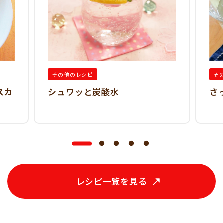
その他のレシピ
そ
スカ
シュワッと炭酸水
さ
レシピ一覧を見る