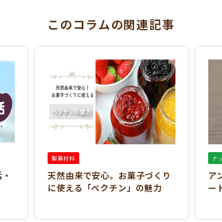
このコラム
の関連記事
製菓材料
ナ
活・
天然由来で安心。お菓子づくり
ア
に使える「ペクチン」の魅力
ー