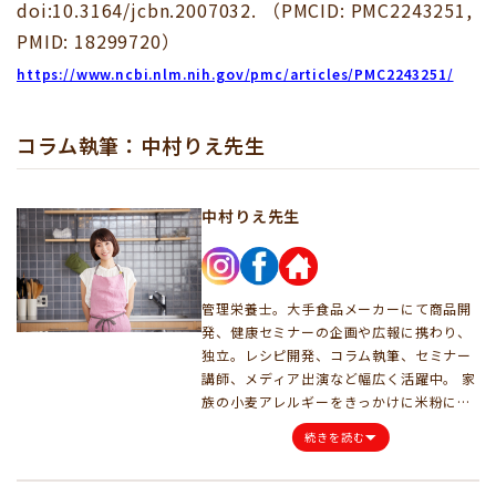
doi:10.3164/jcbn.2007032. （PMCID: PMC2243251,
PMID: 18299720）
https://www.ncbi.nlm.nih.gov/pmc/articles/PMC2243251/
コラム執筆：中村りえ先生
中村りえ先生
管理栄養士。大手食品メーカーにて商品開
発、健康セミナーの企画や広報に携わり、
独立。レシピ開発、コラム執筆、セミナー
講師、メディア出演など幅広く活躍中。 家
族の小麦アレルギーをきっかけに米粉に出
会い、米粉のおいしさに魅了される。ま
続きを読む
た、日本人の「米離れ」の深刻さについて
学んだことから、米粉料理の良さを伝え、
日本の米文化を守りたいと考え、米粉料理