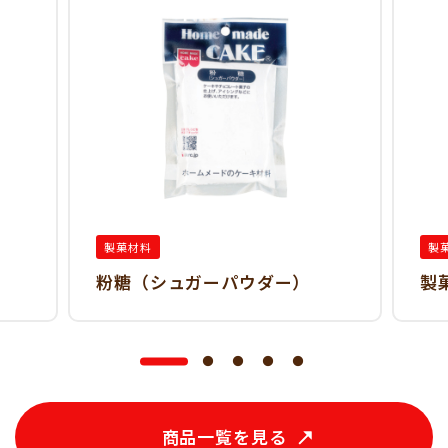
製菓材料
製
粉糖（シュガーパウダー）
製
商品一覧を見る