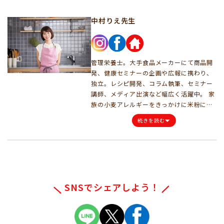
中村りえ先生
管理栄養士。大手食品メーカーにて商品開
発、健康セミナーの企画や広報に携わり、
独立。レシピ開発、コラム執筆、セミナー
講師、メディア出演など幅広く活躍中。 家
族の小麦アレルギーをきっかけに米粉に出
会い、米粉のおいしさに魅了される。ま
続きを読む
た、日本人の「米離れ」の深刻さについて
学んだことから、米粉料理の良さを伝え、
日本の米文化を守りたいと考え、米粉料理
家として活動を行う。著書『米粉のおやつ
とおかず』(宝島社)キッズ食育Jr.トレーナ
ーの資格を保有。
SNSでシェアしよう！