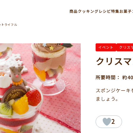
商品
クッキングレシピ
特集
お菓子
★トライフル
イベント
クリス
クリスマ
所要時間： 約4
スポンジケーキ
ましょう。
2