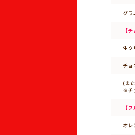
グラ
【チ
生ク
チョ
(ま
※チ
【フ
オレ