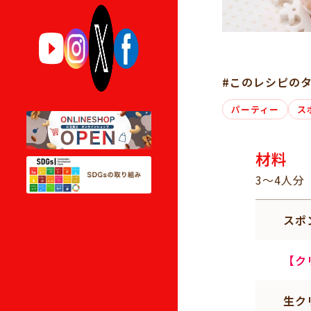
#このレシピの
パーティー
ス
材料
3～4人分
スポ
【ク
生ク