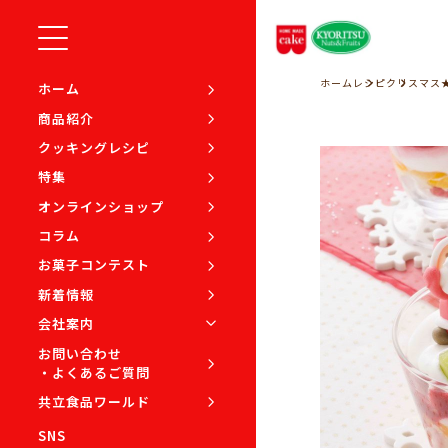
ホーム
レシピ
クリスマス
ホーム
商品紹介
クッキングレシピ
特集
オンラインショップ
コラム
お菓子コンテスト
新着情報
会社案内
お問い合わせ
・よくあるご質問
共立食品ワールド
SNS