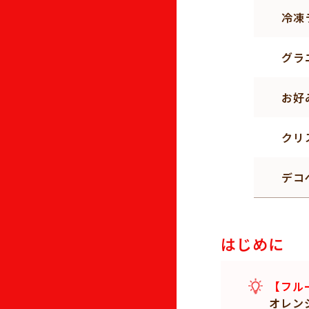
冷凍
グラ
お好
クリ
デコ
はじめに
【フル
オレン