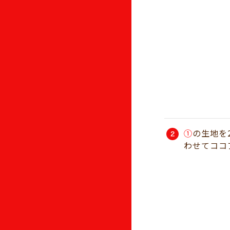
①
の生地を
わせてココ