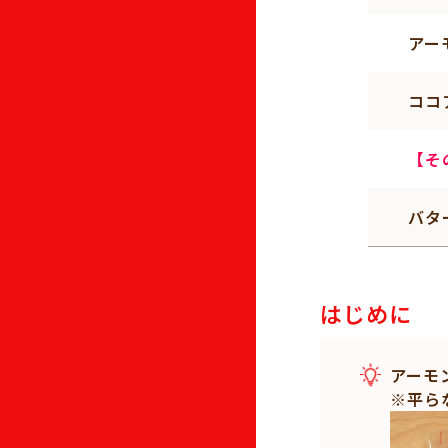
アー
ココ
【そ
バタ
はじめに
アーモ
※平ら