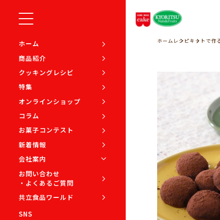
ホーム
レシピ
キットで作
ホーム
商品紹介
クッキングレシピ
特集
オンラインショップ
コラム
お菓子コンテスト
新着情報
会社案内
お問い合わせ
・よくあるご質問
共立食品ワールド
SNS