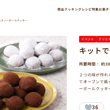
商品
クッキングレシピ
特集
お菓子
るスノーボールクッキー
イベント
クリス
キットで
所要時間： 約
２つの味が作れ
てオーブンで焼
ーボールクッキ
36