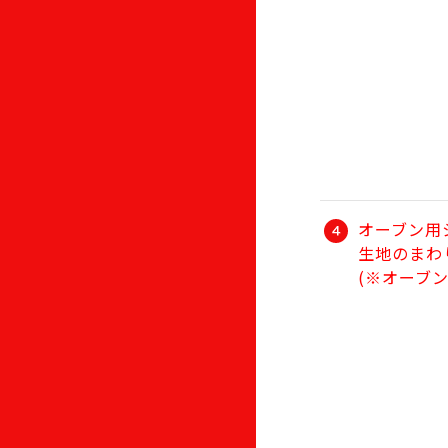
オーブン用
生地のまわ
(※オーブ