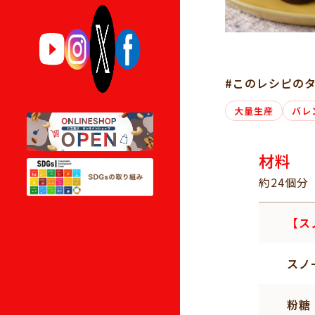
#このレシピの
大量生産
バレ
材料
約24個分
【ス
スノ
粉糖