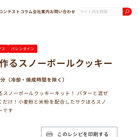
コンテスト
コラム
会社案内
お問い合わせ
マス
バレンタイン
作るスノーボールクッキー
30分（冷却・焼成時間を除く）
るスノーボールクッキーキット！ バターと混ぜ
くだけ！小麦粉と米粉を配合したサクほろスノ
ーです
このレシピを印刷する