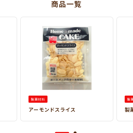
商品一覧
製菓材料
製
アーモンドスライス
製