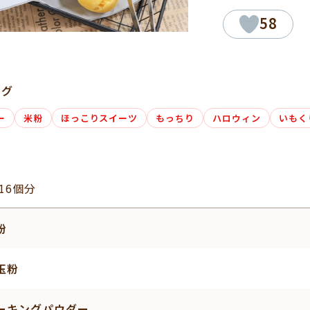
58
タグ
ー
米粉
ほっこりスイーツ
もっちり
ハロウィン
いもく
16個分
粉
玉粉
ーキングパウダー