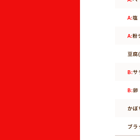
A:
塩
A:
粉
豆腐
B:
サ
B:
卵
かぼ
ブラ