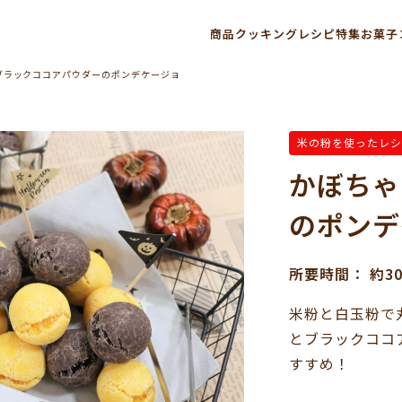
商品
クッキングレシピ
特集
お菓子
ブラックココアパウダーのポンデケージョ
米の粉を使ったレシ
かぼちゃ
のポンデ
所要時間： 約3
米粉と白玉粉で
とブラックココ
すすめ！