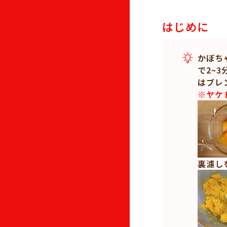
はじめに
かぼち
で2~
はブレ
※ヤケ
裏濾し