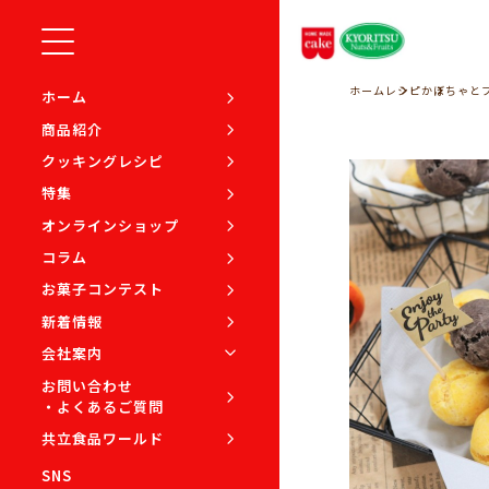
ホーム
レシピ
かぼちゃと
ホーム
商品紹介
クッキングレシピ
特集
オンラインショップ
コラム
お菓子コンテスト
新着情報
会社案内
お問い合わせ
・よくあるご質問
共立食品ワールド
SNS