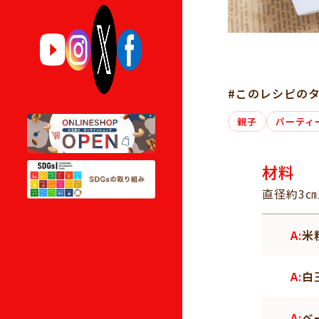
#このレシピの
親子
パーティ
材料
直径約3㎝
A:
米
A:
白
A:
ベ