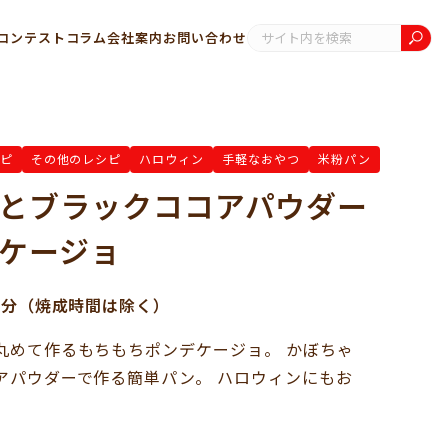
コンテスト
コラム
会社案内
お問い合わせ
ピ
その他のレシピ
ハロウィン
手軽なおやつ
米粉パン
とブラックココアパウダー
ケージョ
0分（焼成時間は除く）
丸めて作るもちもちポンデケージョ。 かぼちゃ
アパウダーで作る簡単パン。 ハロウィンにもお