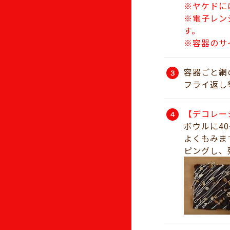
※ヤケドに
※電子レン
す。
※容器のサ
容器ごと網
フライ返し
【デコレー
ボウルに4
よくもみま
ピングし、