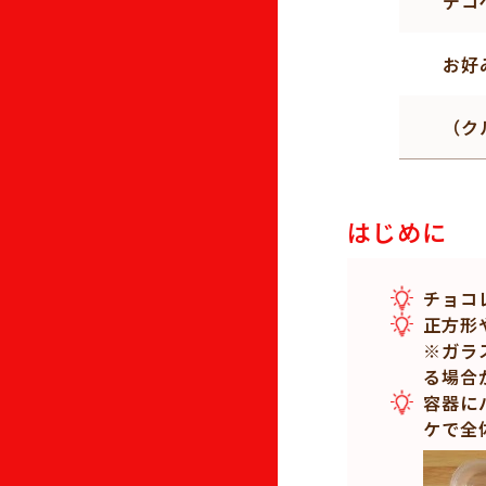
デコ
お好
（ク
はじめに
チョコ
正方形
※ガラ
る場合
容器に
ケで全