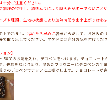
は十分ご注意ください。
ジ調理の特性上、加熱ムラにより膨らみが均一でないこと
イズや種類、生地の状態により加熱時間や出来上がりは多
の上で冷まし、
冷めたら早めに
容器からだして、お好みの
等で取り出してください。ヤケドには充分お気を付けくだ
ション】
0～50℃のお湯を入れ、デコペンをつけます。チョコレー
す。先端をねじり切り、冷めたブラウニーにデコペンの半
残りのデコペンでナッツに上掛けします。チョコレートが