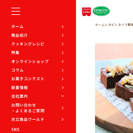
ホーム
レシピ
レンジで簡
ホーム
商品紹介
クッキングレシピ
特集
オンラインショップ
コラム
お菓子コンテスト
新着情報
会社案内
お問い合わせ
・よくあるご質問
共立食品ワールド
SNS