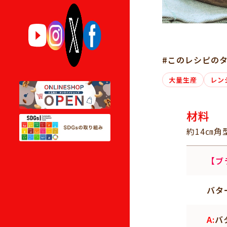
#このレシピの
大量生産
レン
材料
約14㎝角
【ブ
バタ
A:
バ