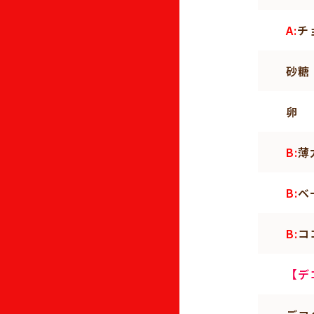
A:
チ
砂糖
卵
B:
薄
B:
ベ
B:
コ
【デ