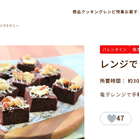
商品
クッキングレシピ
特集
お菓子
単!ブラウニー
バレンタイン
焼
レンジで
所要時間： 約3
電子レンジで手
47