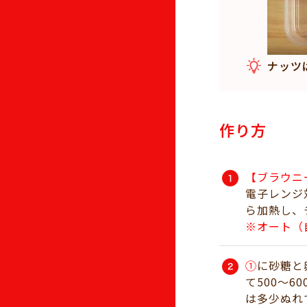
ナッツ
作り方
【ブラウニ
電子レンジ
ら加熱し、
※オート（
①
に砂糖と
て500～
は多少ぬれ