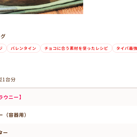
タグ
ジ
バレンタイン
チョコに合う素材を使ったレシピ
タイパ最
型1台分
ラウニー】
ー（容器用）
ター