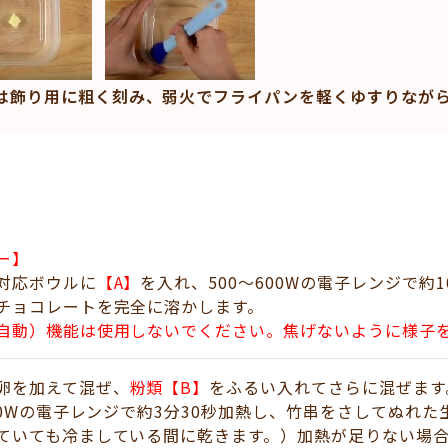
は飾り用に粗く刻み、弱火でフライパンを軽くゆすりなが
ー】
対応ボウルに
【A
】
を入れ、500～600Wの電子レンジで約
チョコレートを完全に溶かします。
自動）機能は使用しないでください。焦げないように様子
卵を加えて混ぜ、
粉類【B】
をふるい入れてさらに混ぜます
600Wの電子レンジで約3分30秒加熱し、竹串をさしてぬれ
ていても冷ましている間に乾きます。）加熱が足りない場合