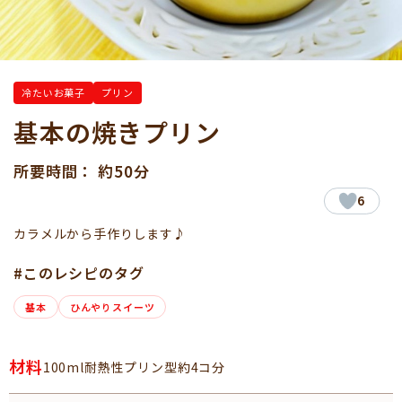
冷たいお菓子
プリン
基本の焼きプリン
所要時間： 約50分
6
カラメルから手作りします♪
#このレシピのタグ
基本
ひんやりスイーツ
材料
100ml耐熱性プリン型約4コ分