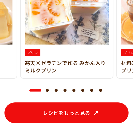
プリン
プリ
寒天×ゼラチンで作る みかん入り
材料
ミルクプリン
プリ
レシピをもっと見る