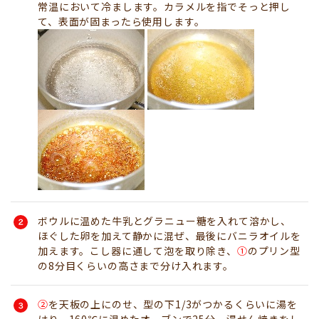
常温において冷まします。カラメルを指でそっと押し
て、表面が固まったら使用します。
ボウルに温めた牛乳とグラニュー糖を入れて溶かし、
ほぐした卵を加えて静かに混ぜ、最後にバニラオイルを
加えます。こし器に通して泡を取り除き、
①
のプリン型
の8分目くらいの高さまで分け入れます。
②
を天板の上にのせ、型の下1/3がつかるくらいに湯を
はり、160℃に温めたオーブンで25分、湯せん焼きをし