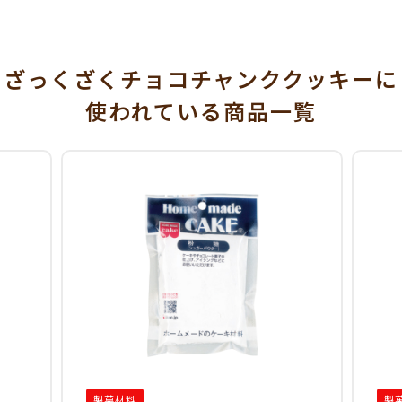
ざっくざくチョコチャンククッキーに
使われている
商品一覧
製菓材料
製