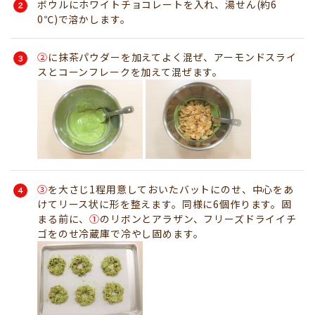
ボウルにホワイトチョコレートを入れ、湯せん(約6
0℃)で溶かします。
②
に抹茶パウダーを加えてよく混ぜ、アーモンドスライ
スとコーンフレークを加えて混ぜます。
③
を大さじ1程用意しておいたバットにのせ、中心をあ
けてリース状に形を整えます。同様に6個作ります。固
まる前に、
①
のリボンとアラザン、フリーズドライイチ
ゴをのせ冷蔵庫で冷やし固めます。