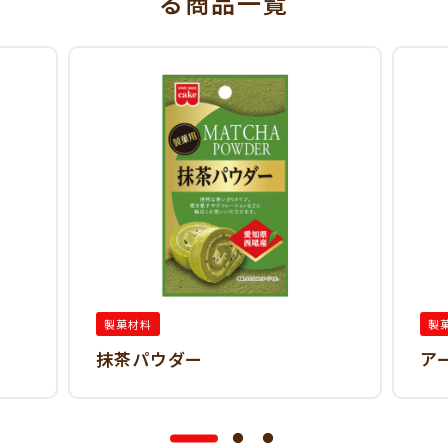
る
商品一覧
製菓材料
製
抹茶パウダー
ア