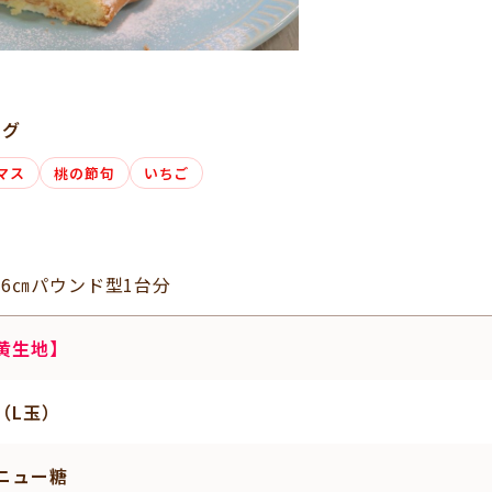
タグ
マス
桃の節句
いちご
×6㎝パウンド型1台分
黄生地】
（L玉）
ニュー糖