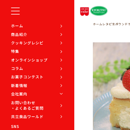
ホーム
レシピ
生パウンド
ホーム
商品紹介
クッキングレシピ
特集
オンラインショップ
コラム
お菓子コンテスト
新着情報
会社案内
お問い合わせ
・よくあるご質問
共立食品ワールド
SNS