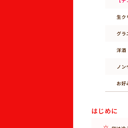
【デ
生ク
グラ
洋酒
ノン
お好
はじめに