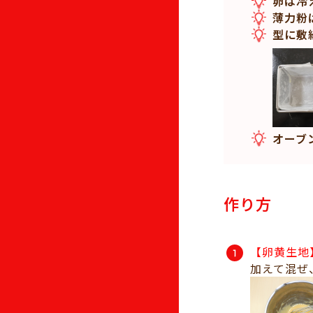
卵は冷
薄力粉
型に敷
オーブ
作り方
【卵黄生地
加えて混ぜ