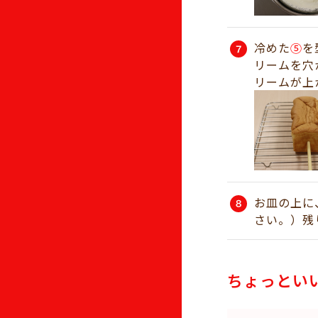
冷めた
⑤
を
リームを穴
リームが上
お皿の上に
さい。）残
ちょっとい