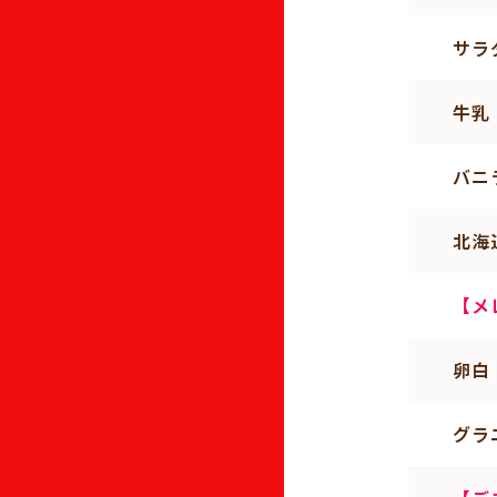
サラ
牛乳
バニ
北海
【メ
卵白
グラ