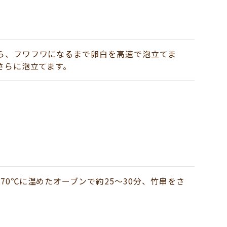
ら、フワフワになるまで卵白を高速で泡立てま
さらに泡立てます。
70℃に温めたオーブンで約25～30分、竹串をさ