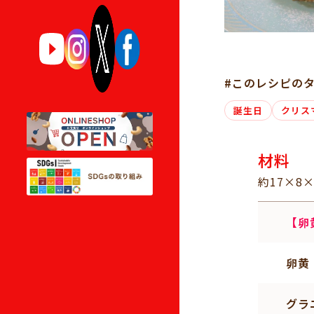
#このレシピの
誕生日
クリス
材料
約17×8
【卵
卵黄
グラ