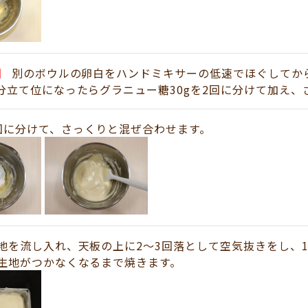
】
別のボウルの卵白をハンドミキサーの低速でほぐしてか
分立て位になったらグラニュー糖30gを2回に分けて加え、
回に分けて、さっくりと混ぜ合わせます。
地を流し入れ、天板の上に2～3回落として空気抜きをし、1
生地がつかなくなるまで焼きます。