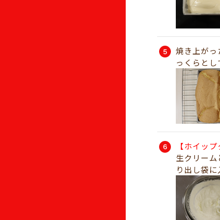
焼き上がっ
っくらとし
【ホイップ
生クリーム
り出し袋に