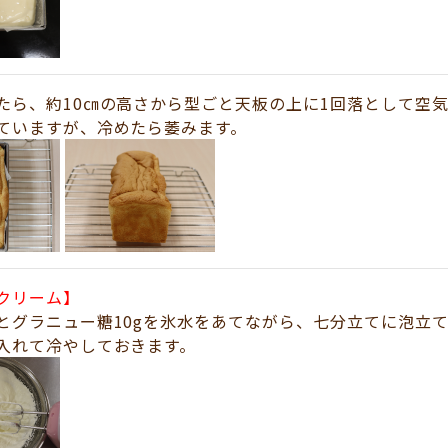
たら、約10㎝の高さから型ごと天板の上に1回落として空
ていますが、冷めたら萎みます。
クリーム】
とグラニュー糖10gを氷水をあてながら、七分立てに泡立
入れて冷やしておきます。