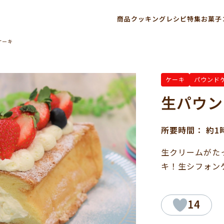
商品
クッキングレシピ
特集
お菓子
ケーキ
ケーキ
パウンド
生パウン
所要時間： 約
生クリームがた
キ！生シフォン
14