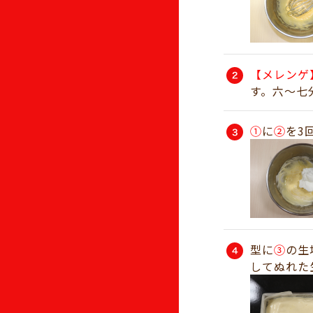
【メレンゲ
す。六～七
①
に
②
を3
型に
③
の生
してぬれた