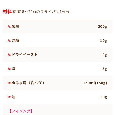
材料
直径18～20㎝のフライパン1枚分
A:
米粉
200g
A:
砂糖
10g
A:
ドライイースト
4g
A:
塩
3g
B:
ぬるま湯（約37℃）
150ml(150g)
B:
油
10g
【フィリング】