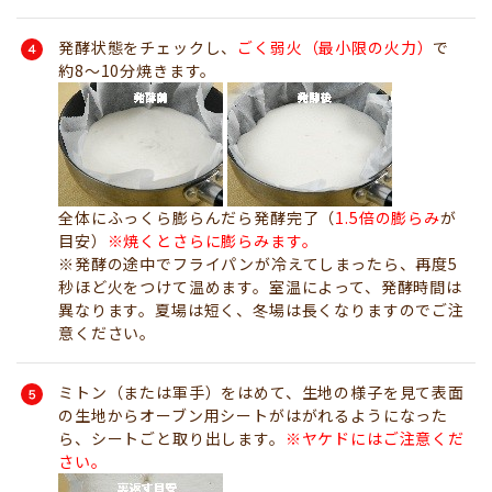
発酵状態をチェックし、
ごく弱火
（最小限の火力）
で
約8～10分焼きます。
全体にふっくら膨らんだら発酵完了（
1.5倍の膨らみ
が
目安）
※焼くとさらに膨らみます。
※発酵の途中でフライパンが冷えてしまったら、再度5
秒ほど火をつけて温めます。室温によって、発酵時間は
異なります。夏場は短く、冬場は長くなりますのでご注
意ください。
ミトン（または軍手）をはめて、生地の様子を見て表面
の生地からオーブン用シートがはがれるようになった
ら、シートごと取り出します。
※ヤケドにはご注意くだ
さい。