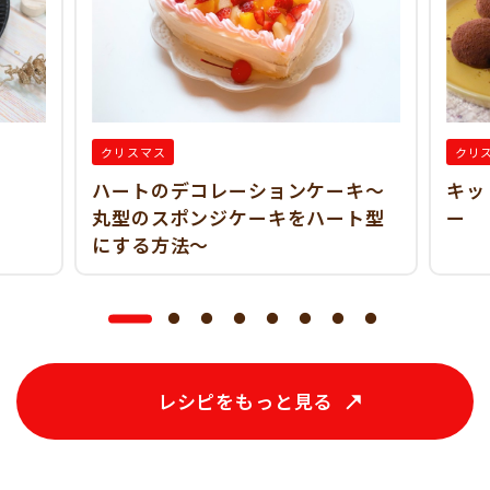
クリスマス
クリ
ハートのデコレーションケーキ～
キッ
丸型のスポンジケーキをハート型
ー
にする方法～
レシピをもっと見る