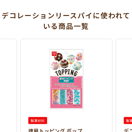
デコレーションリースパイに使われて
いる
商品一覧
製菓材料
製
徳用トッピング ポップ
デ