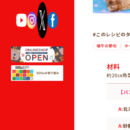
#このレシピの
端午の節句
ホ
材料
約20㎝角
【パ
A:
北
A:
砂