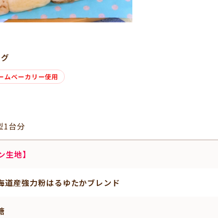
タグ
ームベーカリー使用
型1台分
ン生地】
海道産強力粉はるゆたかブレンド
糖