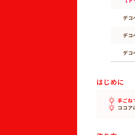
【ト
デコ
デコ
デコ
はじめに
手ごね
ココア