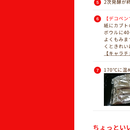
2次発酵が
【デコペン
紙にカブト
ボウルに4
よくもみま
くときれい
【キャラチ
170℃に
ちょっとい