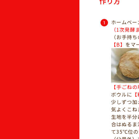
作り方
ホームベー
（1次発酵
（お手持ち
【B】
をマ
【手ごねの
ボウルに
【
少しずつ加
気よくこね
生地を半分
合はぬるま
て35℃位