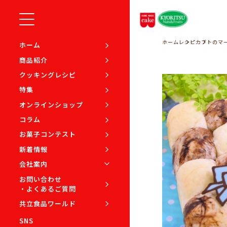
ホーム
レシピ
カブトのマ
ホーム
商品紹介
クッキングレシピ
特集
オンラインショップ
コラム
お菓子コンテスト
新着情報
会社案内
お問い合わせ
・よくあるご質問
共立食品ワールド
SNS