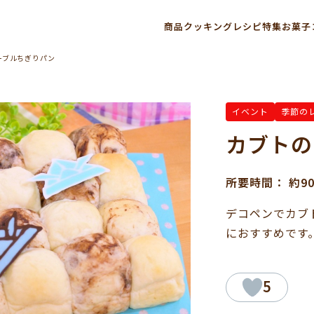
商品
クッキングレシピ
特集
お菓子
ーブルちぎりパン
イベント
季節の
カブトの
所要時間： 約9
デコペンでカブ
におすすめです
5