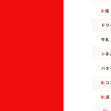
A:
塩
ドラ
牛乳
※手
バタ
B:
コ
B:
湯