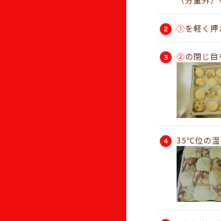
（分量外）
①
を軽く押
②
の閉じ目
35℃位の