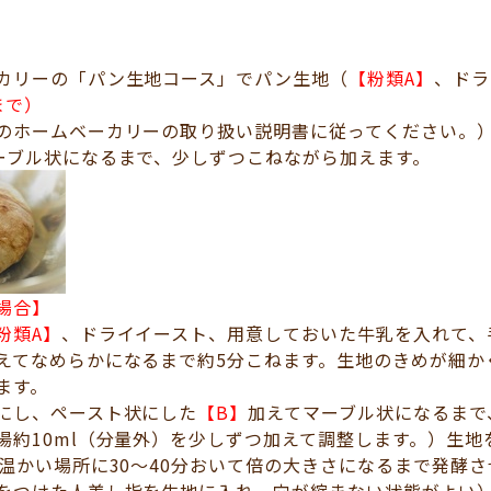
カリーの「パン生地コース」でパン生地（
【粉類A】
、ドラ
まで）
のホームベーカリーの取り扱い説明書に従ってください。
ーブル状になるまで、少しずつこねながら加えます。
場合】
粉類A】
、ドライイースト、用意しておいた牛乳を入れて、
えてなめらかになるまで約5分こねます。生地のきめが細か
ます。
にし、ペースト状にした
【B】
加えてマーブル状になるまで
湯約10ml（分量外）を少しずつ加えて調整します。）生
の温かい場所に30～40分おいて倍の大きさになるまで発酵さ