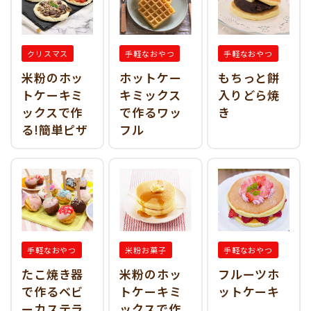
クリスマス
手軽なおやつ
手軽なおやつ
米粉のホッ
ホットケー
もちっと餅
トケーキミ
キミックス
入りどら焼
ックスで作
で作るワッ
き
る!簡単ピザ
フル
手軽なおやつ
米粉お菓子
手軽なおやつ
たこ焼き器
米粉のホッ
フルーツホ
で作るベビ
トケーキミ
ットケーキ
ーカステラ
ックスで作