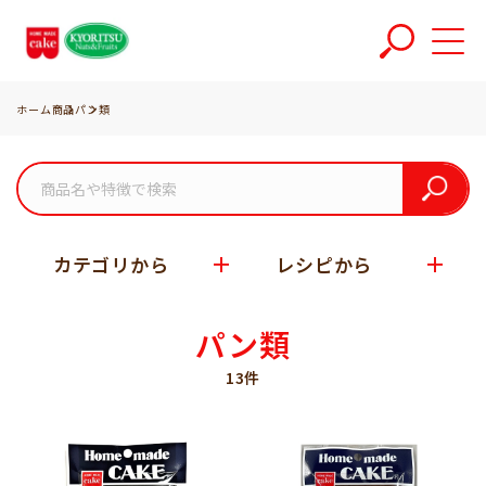
ホーム
商品
パン類
カテゴリから
レシピから
パン類
13件