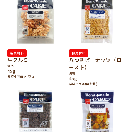
製菓材料
製菓材料
生クルミ
八つ割ピーナッツ（ロ
規格
ースト）
45g
規格
希望小売価格(税抜)
45g
希望小売価格(税抜)