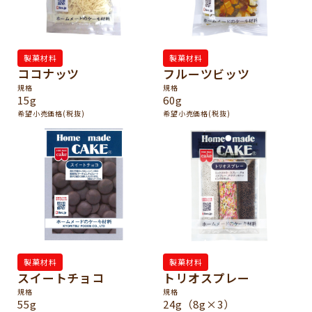
製菓材料
製菓材料
ココナッツ
フルーツビッツ
規格
規格
15g
60g
希望小売価格(税抜)
希望小売価格(税抜)
製菓材料
製菓材料
スイートチョコ
トリオスプレー
規格
規格
55g
24g（8g×3）