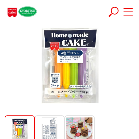
ホーム
商品
4色デコペン(速乾性)