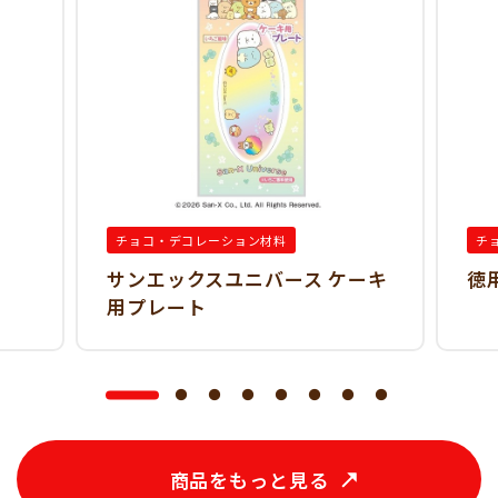
チョコ・デコレーション材料
チ
サンエックスユニバース ケーキ
徳
用プレート
商品をもっと見る