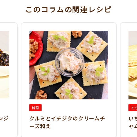
このコラム
の関連レシピ
料理
そ
ンジ
クルミとイチジクのクリームチ
い
ーズ和え
ャ