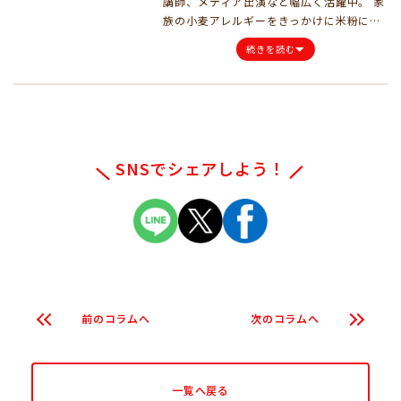
講師、メディア出演など幅広く活躍中。 家
族の小麦アレルギーをきっかけに米粉に出
会い、米粉のおいしさに魅了される。ま
続きを読む
た、日本人の「米離れ」の深刻さについて
学んだことから、米粉料理の良さを伝え、
日本の米文化を守りたいと考え、米粉料理
家として活動を行う。著書『米粉のおやつ
とおかず』(宝島社)キッズ食育Jr.トレーナ
ーの資格を保有。
SNSでシェアしよう！
前のコラムへ
次のコラムへ
一覧へ戻る