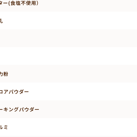
ター(食塩不使用）
乳
力粉
コアパウダー
ーキングパウダー
ルミ