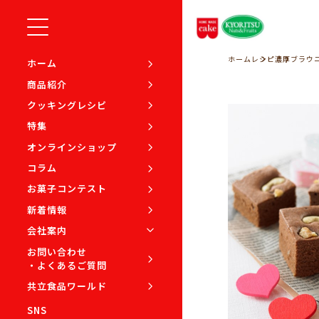
ホーム
レシピ
濃厚ブラウ
ホーム
商品紹介
クッキングレシピ
特集
オンラインショップ
コラム
お菓子コンテスト
新着情報
会社案内
お問い合わせ
・よくあるご質問
共立食品ワールド
SNS