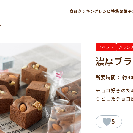
商品
クッキングレシピ
特集
お菓子
ニー
イベント
バレン
濃厚ブラ
所要時間： 約4
チョコ好きのた
りとしたチョコ
5