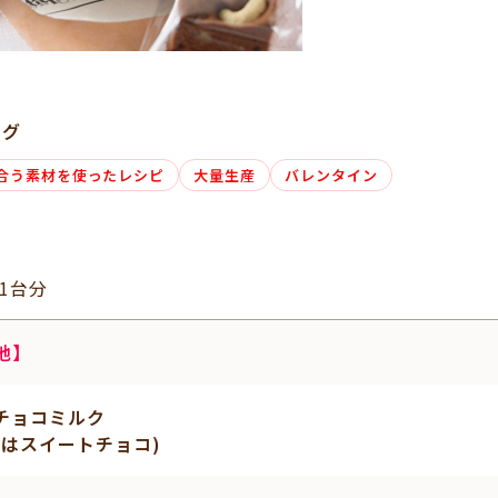
タグ
合う素材を使ったレシピ
大量生産
バレンタイン
型1台分
地】
チョコミルク
たはスイートチョコ)