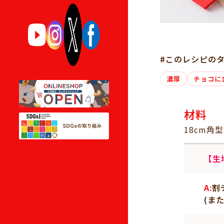
#このレシピの
濃厚
チョコに
材料
18cm角
【生
A:
割
(ま