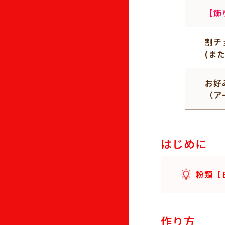
【飾
割チ
(ま
お好
（ア
はじめに
粉類【
作り方