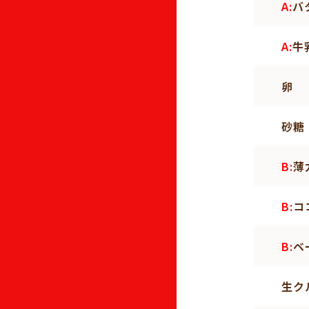
A:
バ
A:
牛
卵
砂糖
B:
薄
B:
コ
B:
ベ
生ク