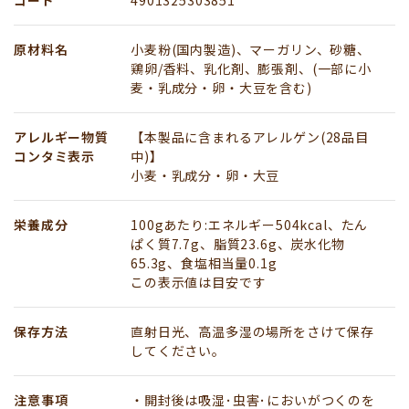
原材料名
小麦粉(国内製造)、マーガリン、砂糖、
鶏卵/香料、乳化剤、膨張剤、(一部に小
麦・乳成分・卵・大豆を含む)
アレルギー物質
【本製品に含まれるアレルゲン(28品目
コンタミ表示
中)】
小麦・乳成分・卵・大豆
栄養成分
100gあたり:エネルギー504kcal、たん
ぱく質7.7g、脂質23.6g、炭水化物
65.3g、食塩相当量0.1g
この表示値は目安です
保存方法
直射日光、高温多湿の場所をさけて保存
してください。
注意事項
・開封後は吸湿･虫害･においがつくのを