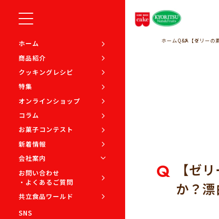
ホーム
Q&A
【ゼリーの
ホーム
商品紹介
クッキングレシピ
特集
オンラインショップ
コラム
お菓子コンテスト
新着情報
会社案内
Q
【ゼリ
お問い合わせ
・よくあるご質問
か？漂
共立食品ワールド
SNS