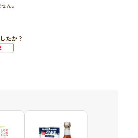
ません。
したか？
え