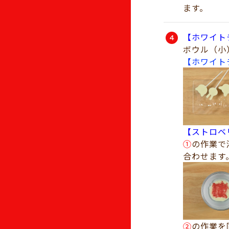
ます。
【ホワイト
ボウル（小
【ホワイト
【ストロベ
①
の作業で
合わせます
②
の作業を