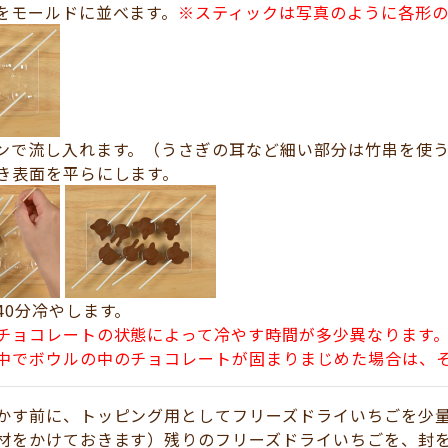
をモールドに並べます。
※スティックは写真のように各形
ンで流し入れます。（うさぎの耳など細い部分は竹串を使
き表面を平らにします。
40分冷やします。
チョコレートの状態によって冷やす時間が多少異なります
中でボウルの中のチョコレートが固まりまじめた場合は、
かす前に、トッピング用としてフリーズドライいちごを少
材をかけておきます）残りのフリーズドライいちごを、封