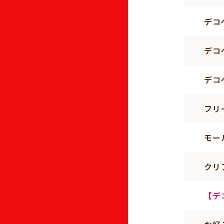
デコ
デコ
デコ
フリ
モー
クリ
【デ