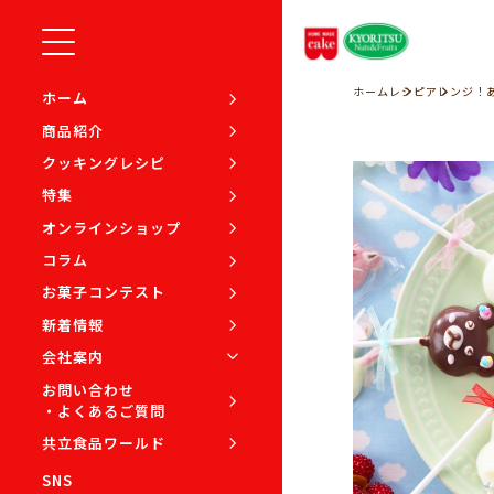
ホーム
レシピ
アレンジ！
ホーム
商品紹介
クッキングレシピ
特集
オンラインショップ
コラム
お菓子コンテスト
新着情報
会社案内
お問い合わせ
・よくあるご質問
共立食品ワールド
SNS