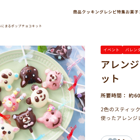
商品
クッキングレシピ
特集
お菓子
あにまるポップチョコキット
イベント
バレン
アレンジ
ット
所要時間： 約6
2色のスティッ
使ったアレンジ