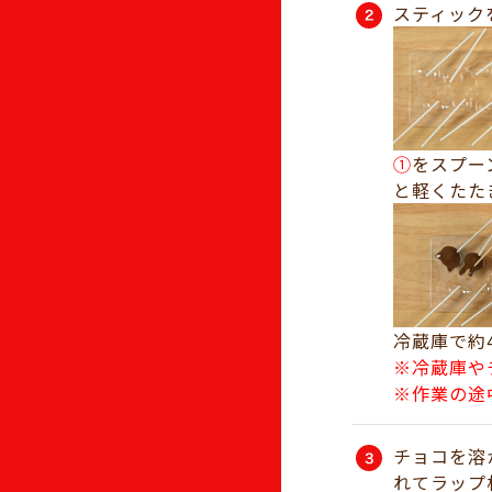
スティック
①
をスプー
と軽くたた
冷蔵庫で約
※冷蔵庫や
※作業の途
チョコを溶
れてラップ