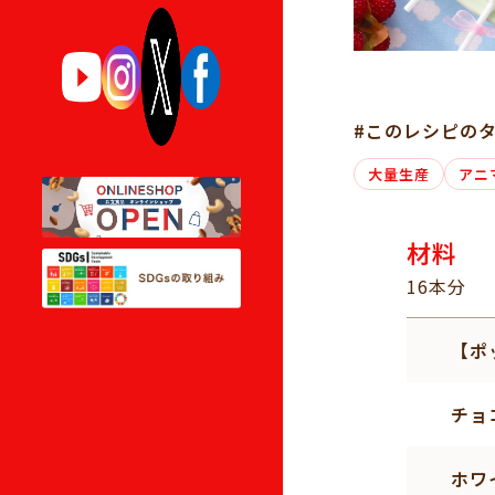
#このレシピの
大量生産
アニ
材料
16本分
【ポ
チョ
ホワ