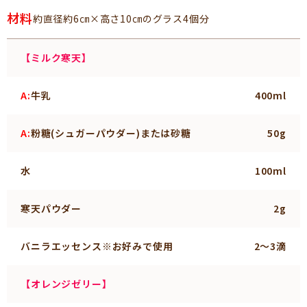
材料
約直径約6㎝×高さ10㎝のグラス4個分
【ミルク寒天】
A:
牛乳
400ml
A:
粉糖(シュガーパウダー)または砂糖
50g
水
100ml
寒天パウダー
2g
バニラエッセンス※お好みで使用
2～3滴
【オレンジゼリー】