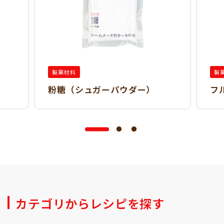
製菓材料
製
粉糖（シュガーパウダー）
フ
カテゴリからレシピを探す