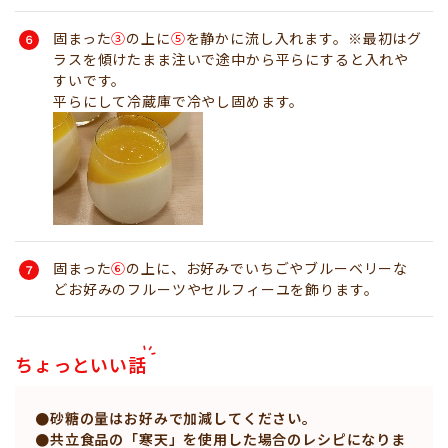
固まった
③
の上に
⑤
を静かに流し入れます。※最初はグ
ラスを傾けたまま注いで途中から平らにすると入れや
すいです。
平らにして冷蔵庫で冷やし固めます。
固まった
⑥
の上に、お好みでいちごやブルーベリーな
どお好みのフルーツやセルフィーユを飾ります。
ちょっといい話
●砂糖の量はお好みで加減してください。
●共立食品の「寒天」を使用した場合のレシピになりま