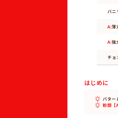
バニ
A:
薄
A:
強
チョ
はじめに
バター
粉類【