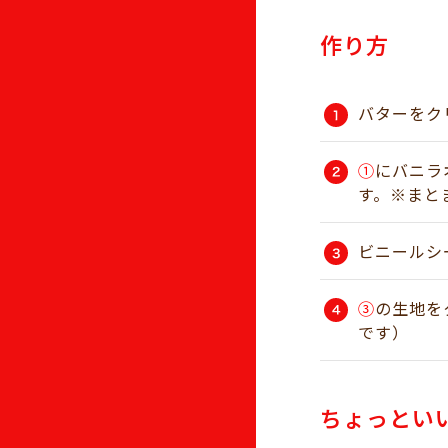
作り方
バターをク
①
にバニラ
す。※まと
ビニールシ
③
の生地を
です）
ちょっとい