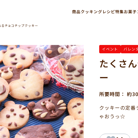
商品
クッキングレシピ
特集
お菓子
れるチョコチップクッキー
イベント
バレン
たくさん
ー
所要時間： 約3
クッキーの定番
ゃおうっ☆