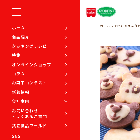
ホーム
レシピ
たくさん作
ホーム
商品紹介
クッキングレシピ
特集
オンラインショップ
コラム
お菓子コンテスト
新着情報
会社案内
お問い合わせ
・よくあるご質問
共立食品ワールド
SNS