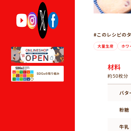
#このレシピの
大量生産
ホワ
材料
約50枚分
バタ
粉糖
牛乳