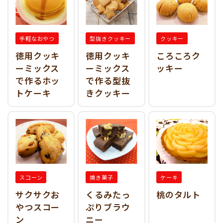
手軽なおやつ
型抜きクッキー
クッキー
徳用クッキ
徳用クッキ
ころころク
ーミックス
ーミックス
ッキー
で作るホッ
で作る型抜
トケーキ
きクッキー
スコーン
焼き菓子
ケーキ
サクサクお
くるみたっ
桃のタルト
やつスコー
ぷりブラウ
ン
ニー