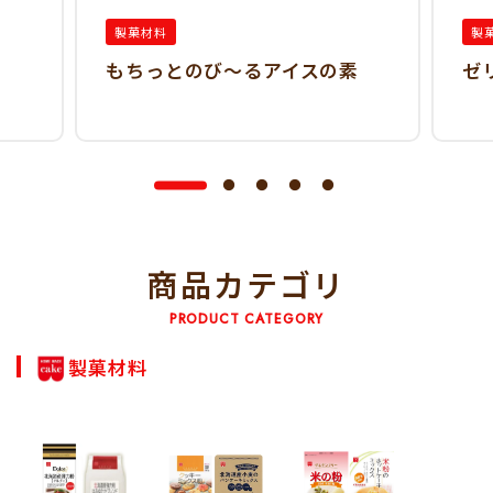
製菓材料
製
もちっとのび～るアイスの素
ゼ
商品カテゴリ
PRODUCT CATEGORY
製菓材料