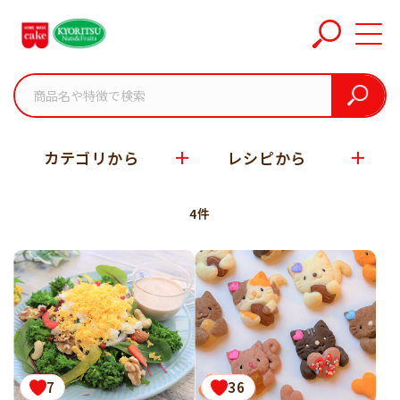
ホーム
関連レシピタグ
カテゴリから
レシピから
4件
7
36