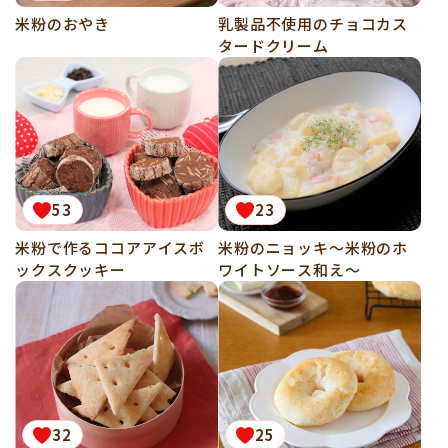
米粉のおやき
乳製品不使用のチョコカス
タードクリーム
53
23
米粉で作るココアアイスボ
米粉のニョッキ～米粉のホ
ックスクッキー
ワイトソース和え～
32
25