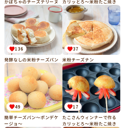
かぼちゃのチーズテリーヌ
カリッとろ～米粉たこ焼き
136
37
発酵なしの米粉チーズパン
米粉チーズナン
49
17
簡単チーズパン～ポンデケ
たこさんウィンナーで作る
ージョ～
カリッとろ～米粉たこ焼き