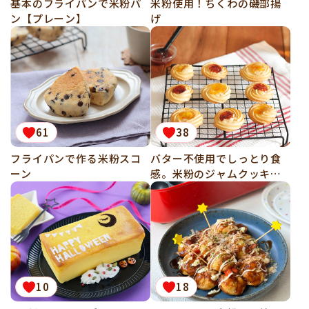
基本のフライパンで米粉パ
米粉使用！ちくわの磯部揚
ン【プレーン】
げ
61
38
フライパンで作る米粉スコ
バター不使用でしっとり食
ーン
感。米粉のジャムクッキー
（グルテンフリー）
10
18