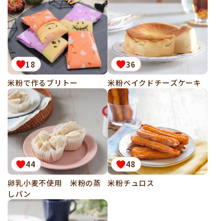
18
36
米粉で作るブリトー
米粉ベイクドチーズケーキ
44
48
卵乳小麦不使用 米粉の蒸
米粉チュロス
しパン