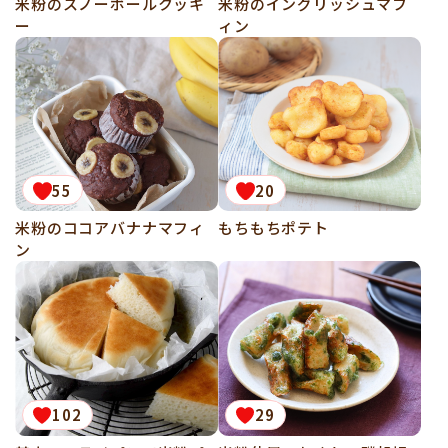
米粉のスノーボールクッキ
米粉のイングリッシュマフ
ー
ィン
55
20
米粉のココアバナナマフィ
もちもちポテト
ン
102
29