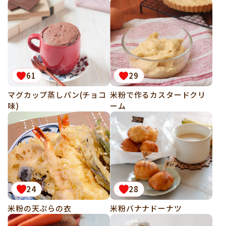
61
29
マグカップ蒸しパン(チョコ
米粉で作るカスタードクリ
味)
ーム
24
28
米粉の天ぷらの衣
米粉バナナドーナツ