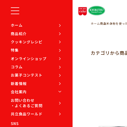
ホーム
商品
米の粉を使っ
ホーム
商品紹介
クッキングレシピ
特集
カテゴリから
商
オンラインショップ
コラム
お菓子コンテスト
新着情報
会社案内
お問い合わせ
・よくあるご質問
共立食品ワールド
SNS