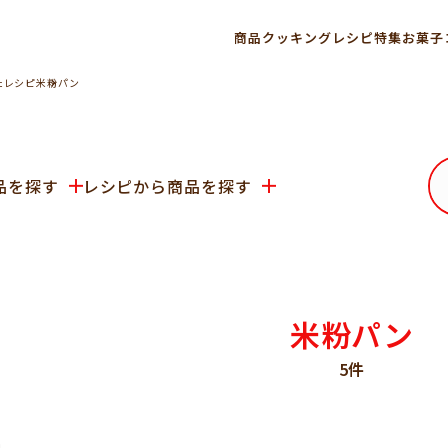
商品
クッキングレシピ
特集
お菓子
たレシピ
米粉パン
品を探す
レシピから
商品を探す
米粉パン
5件